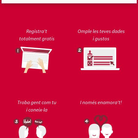
Registra't
Omple les teves dades
totalment gratis
i gustos
Troba gent com tu
I només enamora't!
i coneix-la