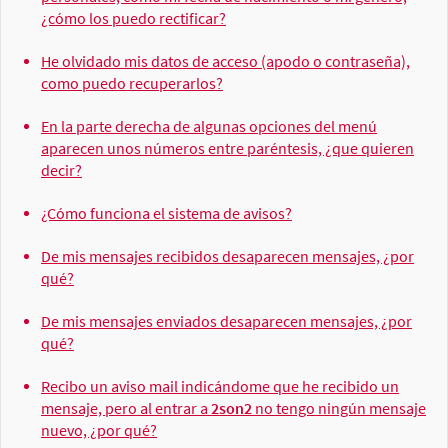
¿cómo los puedo rectificar?
He olvidado mis datos de acceso (apodo o contraseña),
como puedo recuperarlos?
En la parte derecha de algunas opciones del menú
aparecen unos números entre paréntesis, ¿que quieren
decir?
¿Cómo funciona el sistema de avisos?
De mis mensajes recibidos desaparecen mensajes, ¿por
qué?
De mis mensajes enviados desaparecen mensajes, ¿por
qué?
Recibo un aviso mail indicándome que he recibido un
mensaje, pero al entrar a
2son2
no tengo ningún mensaje
nuevo, ¿por qué?