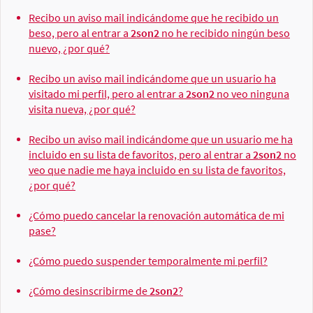
Recibo un aviso mail indicándome que he recibido un
beso, pero al entrar a
2son2
no he recibido ningún beso
nuevo, ¿por qué?
Recibo un aviso mail indicándome que un usuario ha
visitado mi perfil, pero al entrar a
2son2
no veo ninguna
visita nueva, ¿por qué?
Recibo un aviso mail indicándome que un usuario me ha
incluido en su lista de favoritos, pero al entrar a
2son2
no
veo que nadie me haya incluido en su lista de favoritos,
¿por qué?
¿Cómo puedo cancelar la renovación automática de mi
pase?
¿Cómo puedo suspender temporalmente mi perfil?
¿Cómo desinscribirme de
2son2
?