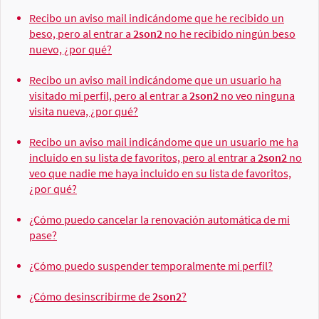
Recibo un aviso mail indicándome que he recibido un
beso, pero al entrar a
2son2
no he recibido ningún beso
nuevo, ¿por qué?
Recibo un aviso mail indicándome que un usuario ha
visitado mi perfil, pero al entrar a
2son2
no veo ninguna
visita nueva, ¿por qué?
Recibo un aviso mail indicándome que un usuario me ha
incluido en su lista de favoritos, pero al entrar a
2son2
no
veo que nadie me haya incluido en su lista de favoritos,
¿por qué?
¿Cómo puedo cancelar la renovación automática de mi
pase?
¿Cómo puedo suspender temporalmente mi perfil?
¿Cómo desinscribirme de
2son2
?