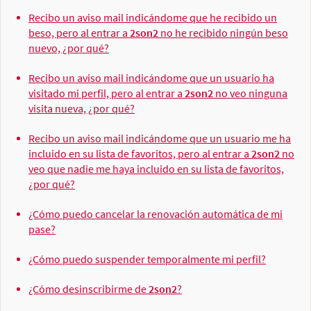
Recibo un aviso mail indicándome que he recibido un
beso, pero al entrar a
2son2
no he recibido ningún beso
nuevo, ¿por qué?
Recibo un aviso mail indicándome que un usuario ha
visitado mi perfil, pero al entrar a
2son2
no veo ninguna
visita nueva, ¿por qué?
Recibo un aviso mail indicándome que un usuario me ha
incluido en su lista de favoritos, pero al entrar a
2son2
no
veo que nadie me haya incluido en su lista de favoritos,
¿por qué?
¿Cómo puedo cancelar la renovación automática de mi
pase?
¿Cómo puedo suspender temporalmente mi perfil?
¿Cómo desinscribirme de
2son2
?