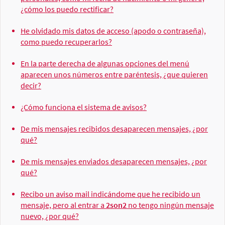
¿cómo los puedo rectificar?
He olvidado mis datos de acceso (apodo o contraseña),
como puedo recuperarlos?
En la parte derecha de algunas opciones del menú
aparecen unos números entre paréntesis, ¿que quieren
decir?
¿Cómo funciona el sistema de avisos?
De mis mensajes recibidos desaparecen mensajes, ¿por
qué?
De mis mensajes enviados desaparecen mensajes, ¿por
qué?
Recibo un aviso mail indicándome que he recibido un
mensaje, pero al entrar a
2son2
no tengo ningún mensaje
nuevo, ¿por qué?