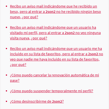
Recibo un aviso mail indicándome que he recibido un
beso, pero al entrar a
2son2
no he recibido ningún beso
nuevo, ¿por qué?
Recibo un aviso mail indicándome que un usuario ha
visitado mi perfil, pero al entrar a
2son2
no veo ninguna
visita nueva, ¿por qué?
Recibo un aviso mail indicándome que un usuario me ha
incluido en su lista de favoritos, pero al entrar a
2son2
no
veo que nadie me haya incluido en su lista de favoritos,
¿por qué?
¿Cómo puedo cancelar la renovación automática de mi
pase?
¿Cómo puedo suspender temporalmente mi perfil?
¿Cómo desinscribirme de
2son2
?