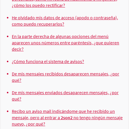
¿cómo los puedo rectificar?
He olvidado mis datos de acceso (apodo o contraseña),
como puedo recuperarlos?
En la parte derecha de algunas opciones del menú
aparecen unos números entre paréntesis, ¿que quieren
decir?
¿Cómo funciona el sistema de avisos?
De mis mensajes recibidos desaparecen mensajes, ¿por
qué?
De mis mensajes enviados desaparecen mensajes, ¿por
qué?
Recibo un aviso mail indicándome que he recibido un
mensaje, pero al entrar a
2son2
no tengo ningún mensaje
nuevo, ¿por qué?