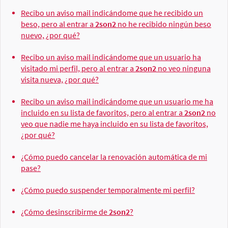
Recibo un aviso mail indicándome que he recibido un
beso, pero al entrar a
2son2
no he recibido ningún beso
nuevo, ¿por qué?
Recibo un aviso mail indicándome que un usuario ha
visitado mi perfil, pero al entrar a
2son2
no veo ninguna
visita nueva, ¿por qué?
Recibo un aviso mail indicándome que un usuario me ha
incluido en su lista de favoritos, pero al entrar a
2son2
no
veo que nadie me haya incluido en su lista de favoritos,
¿por qué?
¿Cómo puedo cancelar la renovación automática de mi
pase?
¿Cómo puedo suspender temporalmente mi perfil?
¿Cómo desinscribirme de
2son2
?