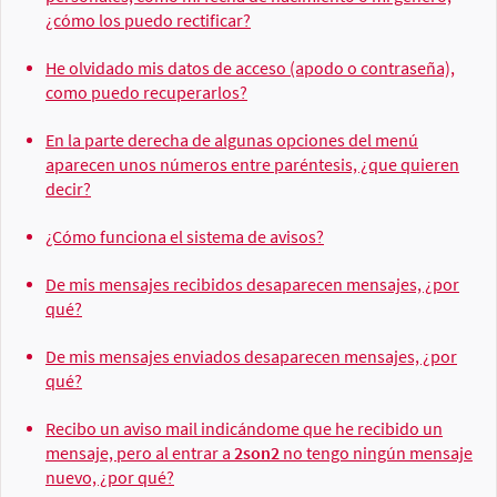
¿cómo los puedo rectificar?
He olvidado mis datos de acceso (apodo o contraseña),
como puedo recuperarlos?
En la parte derecha de algunas opciones del menú
aparecen unos números entre paréntesis, ¿que quieren
decir?
¿Cómo funciona el sistema de avisos?
De mis mensajes recibidos desaparecen mensajes, ¿por
qué?
De mis mensajes enviados desaparecen mensajes, ¿por
qué?
Recibo un aviso mail indicándome que he recibido un
mensaje, pero al entrar a
2son2
no tengo ningún mensaje
nuevo, ¿por qué?