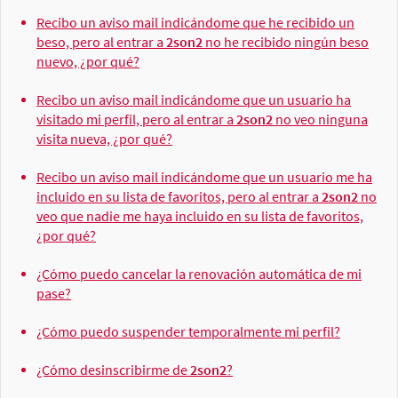
Recibo un aviso mail indicándome que he recibido un
beso, pero al entrar a
2son2
no he recibido ningún beso
nuevo, ¿por qué?
Recibo un aviso mail indicándome que un usuario ha
visitado mi perfil, pero al entrar a
2son2
no veo ninguna
visita nueva, ¿por qué?
Recibo un aviso mail indicándome que un usuario me ha
incluido en su lista de favoritos, pero al entrar a
2son2
no
veo que nadie me haya incluido en su lista de favoritos,
¿por qué?
¿Cómo puedo cancelar la renovación automática de mi
pase?
¿Cómo puedo suspender temporalmente mi perfil?
¿Cómo desinscribirme de
2son2
?