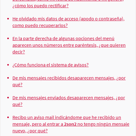
¿cómo los puedo rectificar?
He olvidado mis datos de acceso (apodo o contraseña),
como puedo recuperarlos?
En la parte derecha de algunas opciones del menú
aparecen unos números entre paréntesis, ¿que quieren
decir?
¿Cómo funciona el sistema de avisos?
De mis mensajes recibidos desaparecen mensajes, ¿por
qué?
De mis mensajes enviados desaparecen mensajes, ¿por
qué?
Recibo un aviso mail indicándome que he recibido un
mensaje, pero al entrar a
2son2
no tengo ningún mensaje
nuevo, ¿por qué?