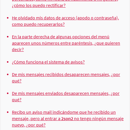
¿cómo los puedo rectificar?
He olvidado mis datos de acceso (apodo o contraseña),
como puedo recuperarlos?
En la parte derecha de algunas opciones del menú
aparecen unos números entre paréntesis, ¿que quieren
decir?
¿Cómo funciona el sistema de avisos?
De mis mensajes recibidos desaparecen mensajes, ¿por
qué?
De mis mensajes enviados desaparecen mensajes, ¿por
qué?
Recibo un aviso mail indicándome que he recibido un
mensaje, pero al entrar a
2son2
no tengo ningún mensaje
nuevo, ¿por qué?