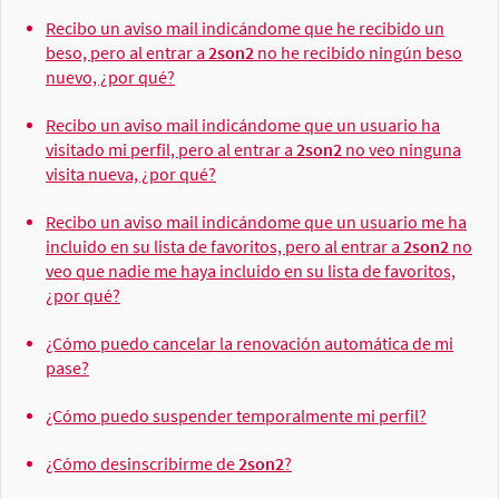
Recibo un aviso mail indicándome que he recibido un
beso, pero al entrar a
2son2
no he recibido ningún beso
nuevo, ¿por qué?
Recibo un aviso mail indicándome que un usuario ha
visitado mi perfil, pero al entrar a
2son2
no veo ninguna
visita nueva, ¿por qué?
Recibo un aviso mail indicándome que un usuario me ha
incluido en su lista de favoritos, pero al entrar a
2son2
no
veo que nadie me haya incluido en su lista de favoritos,
¿por qué?
¿Cómo puedo cancelar la renovación automática de mi
pase?
¿Cómo puedo suspender temporalmente mi perfil?
¿Cómo desinscribirme de
2son2
?