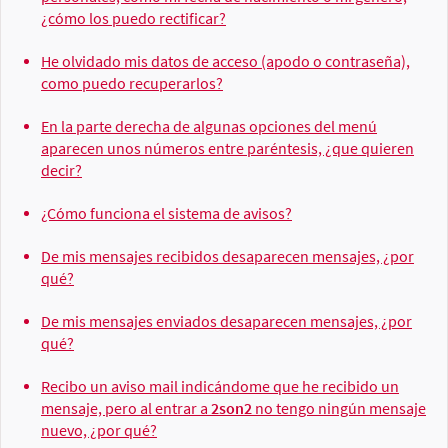
¿cómo los puedo rectificar?
He olvidado mis datos de acceso (apodo o contraseña),
como puedo recuperarlos?
En la parte derecha de algunas opciones del menú
aparecen unos números entre paréntesis, ¿que quieren
decir?
¿Cómo funciona el sistema de avisos?
De mis mensajes recibidos desaparecen mensajes, ¿por
qué?
De mis mensajes enviados desaparecen mensajes, ¿por
qué?
Recibo un aviso mail indicándome que he recibido un
mensaje, pero al entrar a
2son2
no tengo ningún mensaje
nuevo, ¿por qué?