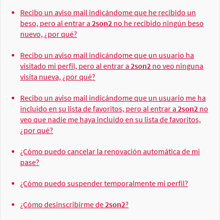
Recibo un aviso mail indicándome que he recibido un
beso, pero al entrar a
2son2
no he recibido ningún beso
nuevo, ¿por qué?
Recibo un aviso mail indicándome que un usuario ha
visitado mi perfil, pero al entrar a
2son2
no veo ninguna
visita nueva, ¿por qué?
Recibo un aviso mail indicándome que un usuario me ha
incluido en su lista de favoritos, pero al entrar a
2son2
no
veo que nadie me haya incluido en su lista de favoritos,
¿por qué?
¿Cómo puedo cancelar la renovación automática de mi
pase?
¿Cómo puedo suspender temporalmente mi perfil?
¿Cómo desinscribirme de
2son2
?