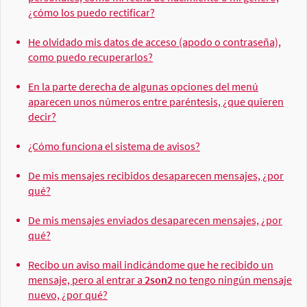
¿cómo los puedo rectificar?
He olvidado mis datos de acceso (apodo o contraseña),
como puedo recuperarlos?
En la parte derecha de algunas opciones del menú
aparecen unos números entre paréntesis, ¿que quieren
decir?
¿Cómo funciona el sistema de avisos?
De mis mensajes recibidos desaparecen mensajes, ¿por
qué?
De mis mensajes enviados desaparecen mensajes, ¿por
qué?
Recibo un aviso mail indicándome que he recibido un
mensaje, pero al entrar a
2son2
no tengo ningún mensaje
nuevo, ¿por qué?