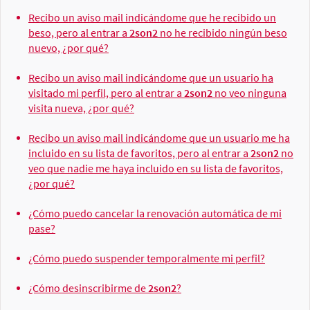
Recibo un aviso mail indicándome que he recibido un
beso, pero al entrar a
2son2
no he recibido ningún beso
nuevo, ¿por qué?
Recibo un aviso mail indicándome que un usuario ha
visitado mi perfil, pero al entrar a
2son2
no veo ninguna
visita nueva, ¿por qué?
Recibo un aviso mail indicándome que un usuario me ha
incluido en su lista de favoritos, pero al entrar a
2son2
no
veo que nadie me haya incluido en su lista de favoritos,
¿por qué?
¿Cómo puedo cancelar la renovación automática de mi
pase?
¿Cómo puedo suspender temporalmente mi perfil?
¿Cómo desinscribirme de
2son2
?