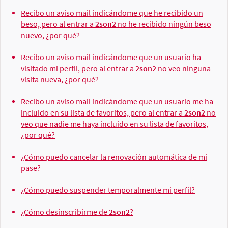
Recibo un aviso mail indicándome que he recibido un
beso, pero al entrar a
2son2
no he recibido ningún beso
nuevo, ¿por qué?
Recibo un aviso mail indicándome que un usuario ha
visitado mi perfil, pero al entrar a
2son2
no veo ninguna
visita nueva, ¿por qué?
Recibo un aviso mail indicándome que un usuario me ha
incluido en su lista de favoritos, pero al entrar a
2son2
no
veo que nadie me haya incluido en su lista de favoritos,
¿por qué?
¿Cómo puedo cancelar la renovación automática de mi
pase?
¿Cómo puedo suspender temporalmente mi perfil?
¿Cómo desinscribirme de
2son2
?