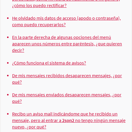
¿cómo los puedo rectificar?
He olvidado mis datos de acceso (apodo o contraseña),
como puedo recuperarlos?
En la parte derecha de algunas opciones del menú
aparecen unos números entre paréntesis, ¿que quieren
decir?
¿Cómo funciona el sistema de avisos?
De mis mensajes recibidos desaparecen mensajes, ¿por
qué?
De mis mensajes enviados desaparecen mensajes, ¿por
qué?
Recibo un aviso mail indicándome que he recibido un
mensaje, pero al entrar a
2son2
no tengo ningún mensaje
nuevo, ¿por qué?