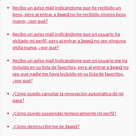
Recibo un aviso mail indicándome que he recibido un
beso, pero al entrar a
2son2
no he recibido ningún beso
nuevo, ¿por qué?
Recibo un aviso mail indicándome que un usuario ha
visitado mi perfil, pero al entrar a
2son2
no veo ninguna
visita nueva, ¿por qué?
Recibo un aviso mail indicándome que un usuario me ha
incluido en su lista de favoritos, pero al entrar a
2son2
no
veo que nadie me haya incluido en su lista de favoritos,
¿por qué?
¿Cómo puedo cancelar la renovación automática de mi
pase?
¿Cómo puedo suspender temporalmente mi perfil?
¿Cómo desinscribirme de
2son2
?