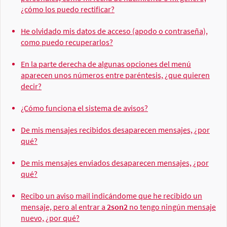
¿cómo los puedo rectificar?
He olvidado mis datos de acceso (apodo o contraseña),
como puedo recuperarlos?
En la parte derecha de algunas opciones del menú
aparecen unos números entre paréntesis, ¿que quieren
decir?
¿Cómo funciona el sistema de avisos?
De mis mensajes recibidos desaparecen mensajes, ¿por
qué?
De mis mensajes enviados desaparecen mensajes, ¿por
qué?
Recibo un aviso mail indicándome que he recibido un
mensaje, pero al entrar a
2son2
no tengo ningún mensaje
nuevo, ¿por qué?