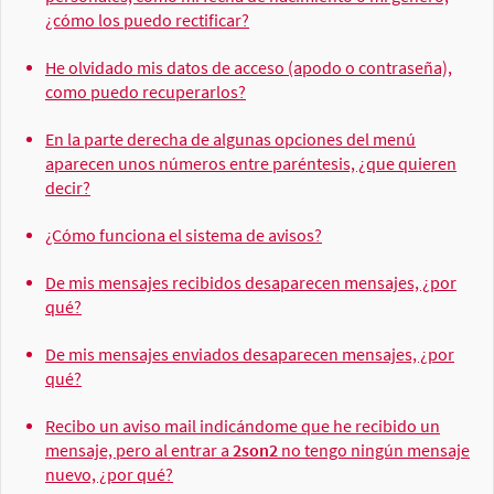
¿cómo los puedo rectificar?
He olvidado mis datos de acceso (apodo o contraseña),
como puedo recuperarlos?
En la parte derecha de algunas opciones del menú
aparecen unos números entre paréntesis, ¿que quieren
decir?
¿Cómo funciona el sistema de avisos?
De mis mensajes recibidos desaparecen mensajes, ¿por
qué?
De mis mensajes enviados desaparecen mensajes, ¿por
qué?
Recibo un aviso mail indicándome que he recibido un
mensaje, pero al entrar a
2son2
no tengo ningún mensaje
nuevo, ¿por qué?