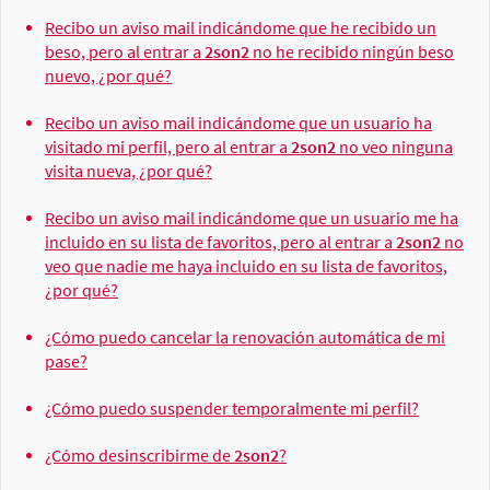
Recibo un aviso mail indicándome que he recibido un
beso, pero al entrar a
2son2
no he recibido ningún beso
nuevo, ¿por qué?
Recibo un aviso mail indicándome que un usuario ha
visitado mi perfil, pero al entrar a
2son2
no veo ninguna
visita nueva, ¿por qué?
Recibo un aviso mail indicándome que un usuario me ha
incluido en su lista de favoritos, pero al entrar a
2son2
no
veo que nadie me haya incluido en su lista de favoritos,
¿por qué?
¿Cómo puedo cancelar la renovación automática de mi
pase?
¿Cómo puedo suspender temporalmente mi perfil?
¿Cómo desinscribirme de
2son2
?