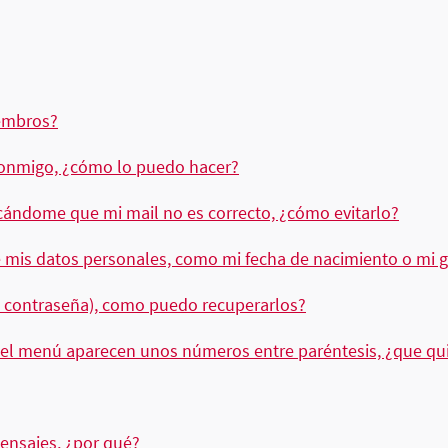
embros?
conmigo, ¿cómo lo puedo hacer?
ándome que mi mail no es correcto, ¿cómo evitarlo?
 mis datos personales, como mi fecha de nacimiento o mi g
o contraseña), como puedo recuperarlos?
del menú aparecen unos números entre paréntesis, ¿que qui
ensajes, ¿por qué?