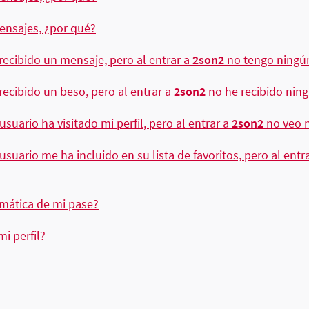
nsajes, ¿por qué?
ecibido un mensaje, pero al entrar a
2son2
no tengo ningú
ecibido un beso, pero al entrar a
2son2
no he recibido nin
uario ha visitado mi perfil, pero al entrar a
2son2
no veo n
uario me ha incluido en su lista de favoritos, pero al entr
mática de mi pase?
 perfil?