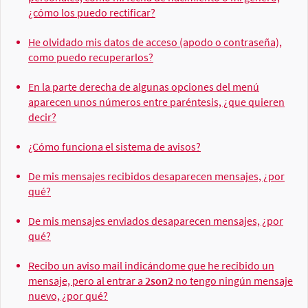
¿cómo los puedo rectificar?
He olvidado mis datos de acceso (apodo o contraseña),
como puedo recuperarlos?
En la parte derecha de algunas opciones del menú
aparecen unos números entre paréntesis, ¿que quieren
decir?
¿Cómo funciona el sistema de avisos?
De mis mensajes recibidos desaparecen mensajes, ¿por
qué?
De mis mensajes enviados desaparecen mensajes, ¿por
qué?
Recibo un aviso mail indicándome que he recibido un
mensaje, pero al entrar a
2son2
no tengo ningún mensaje
nuevo, ¿por qué?