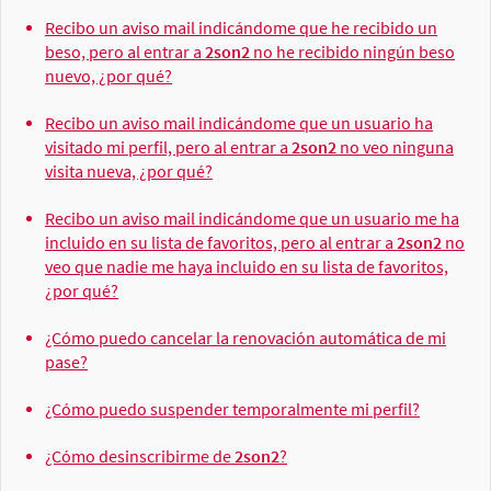
Recibo un aviso mail indicándome que he recibido un
beso, pero al entrar a
2son2
no he recibido ningún beso
nuevo, ¿por qué?
Recibo un aviso mail indicándome que un usuario ha
visitado mi perfil, pero al entrar a
2son2
no veo ninguna
visita nueva, ¿por qué?
Recibo un aviso mail indicándome que un usuario me ha
incluido en su lista de favoritos, pero al entrar a
2son2
no
veo que nadie me haya incluido en su lista de favoritos,
¿por qué?
¿Cómo puedo cancelar la renovación automática de mi
pase?
¿Cómo puedo suspender temporalmente mi perfil?
¿Cómo desinscribirme de
2son2
?