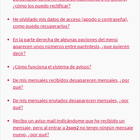
¿cómo los puedo rectificar?
He olvidado mis datos de acceso (apodo o contraseña),
como puedo recuperarlos?
En la parte derecha de algunas opciones del menú
aparecen unos números entre paréntesis, ¿que quieren
decir?
¿Cómo funciona el sistema de avisos?
De mis mensajes recibidos desaparecen mensajes, ¿por
qué?
De mis mensajes enviados desaparecen mensajes, ¿por
qué?
Recibo un aviso mail indicándome que he recibido un
mensaje, pero al entrar a
2son2
no tengo ningún mensaje
nuevo, ¿por qué?