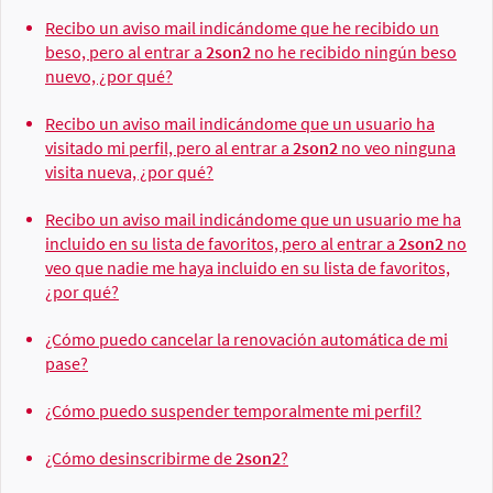
Recibo un aviso mail indicándome que he recibido un
beso, pero al entrar a
2son2
no he recibido ningún beso
nuevo, ¿por qué?
Recibo un aviso mail indicándome que un usuario ha
visitado mi perfil, pero al entrar a
2son2
no veo ninguna
visita nueva, ¿por qué?
Recibo un aviso mail indicándome que un usuario me ha
incluido en su lista de favoritos, pero al entrar a
2son2
no
veo que nadie me haya incluido en su lista de favoritos,
¿por qué?
¿Cómo puedo cancelar la renovación automática de mi
pase?
¿Cómo puedo suspender temporalmente mi perfil?
¿Cómo desinscribirme de
2son2
?