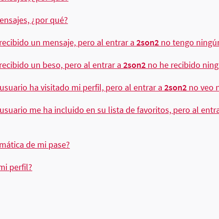
nsajes, ¿por qué?
ecibido un mensaje, pero al entrar a
2son2
no tengo ningú
ecibido un beso, pero al entrar a
2son2
no he recibido nin
uario ha visitado mi perfil, pero al entrar a
2son2
no veo n
uario me ha incluido en su lista de favoritos, pero al entr
mática de mi pase?
 perfil?