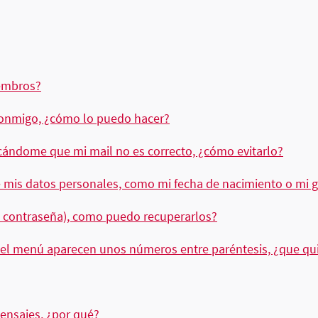
embros?
conmigo, ¿cómo lo puedo hacer?
ándome que mi mail no es correcto, ¿cómo evitarlo?
 mis datos personales, como mi fecha de nacimiento o mi g
o contraseña), como puedo recuperarlos?
del menú aparecen unos números entre paréntesis, ¿que qui
ensajes, ¿por qué?