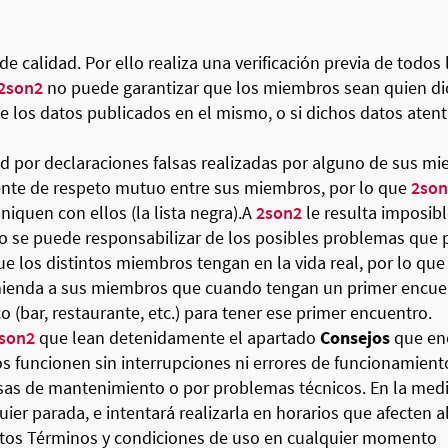
de calidad. Por ello realiza una verificación previa de todos l
2son2
no puede garantizar que los miembros sean quien di
 de los datos publicados en el mismo, o si dichos datos aten
d por declaraciones falsas realizadas por alguno de sus m
nte de respeto mutuo entre sus miembros, por lo que
2son
quen con ellos (la lista negra).A
2son2
le resulta imposib
no se puede responsabilizar de los posibles problemas que p
e los distintos miembros tengan en la vida real, por lo qu
ienda a sus miembros que cuando tengan un primer encue
co (bar, restaurante, etc.) para tener ese primer encuentro.
son2
que lean detenidamente el apartado
Consejos
que enc
os funcionen sin interrupciones ni errores de funcionamien
 de mantenimiento o por problemas técnicos. En la medid
uier parada, e intentará realizarla en horarios que afecte
estos Términos y condiciones de uso en cualquier momento