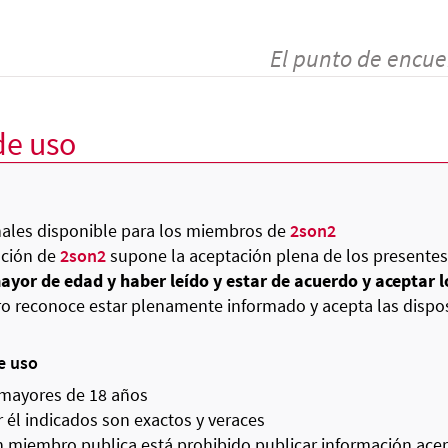
El punto de encue
de uso
nales disponible para los miembros de
2son2
zación de
2son2
supone la aceptación plena de los presentes
ayor de edad y haber leído y estar de acuerdo y aceptar l
mbro reconoce estar plenamente informado y acepta las dispo
e uso
 mayores de 18 años
él indicados son exactos y veraces
n miembro publica está prohibido publicar información acer