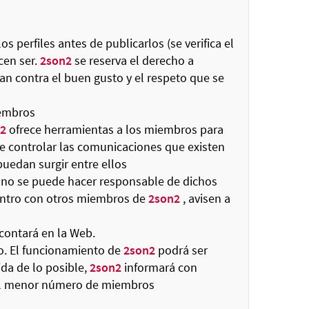
os perfiles antes de publicarlos (se verifica el
cen ser.
2son2
se reserva el derecho a
tan contra el buen gusto y el respeto que se
iembros
2
ofrece herramientas a los miembros para
le controlar las comunicaciones que existen
uedan surgir entre ellos
e no se puede hacer responsable de dichos
ntro con otros miembros de
2son2
, avisen a
ontará en la Web.
to. El funcionamiento de
2son2
podrá ser
a de lo posible,
2son2
informará con
n al menor número de miembros