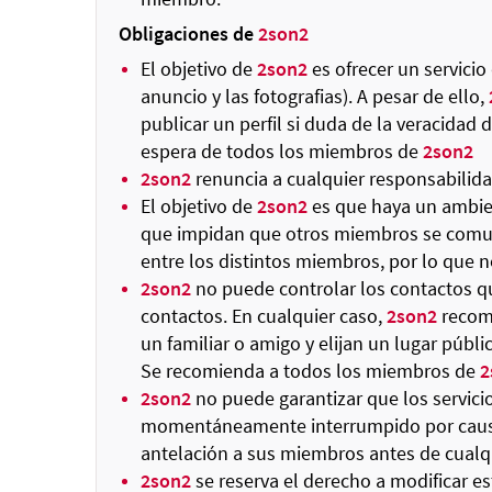
Obligaciones de
2son2
El objetivo de
2son2
es ofrecer un servicio 
anuncio y las fotografias). A pesar de ello,
publicar un perfil si duda de la veracidad
espera de todos los miembros de
2son2
2son2
renuncia a cualquier responsabilida
El objetivo de
2son2
es que haya un ambie
que impidan que otros miembros se comuni
entre los distintos miembros, por lo que 
2son2
no puede controlar los contactos qu
contactos. En cualquier caso,
2son2
recom
un familiar o amigo y elijan un lugar públi
Se recomienda a todos los miembros de
2
2son2
no puede garantizar que los servici
momentáneamente interrumpido por causas
antelación a sus miembros antes de cualq
2son2
se reserva el derecho a modificar 