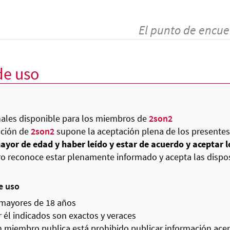
El punto de encue
de uso
nales disponible para los miembros de
2son2
zación de
2son2
supone la aceptación plena de los presentes
ayor de edad y haber leído y estar de acuerdo y aceptar l
mbro reconoce estar plenamente informado y acepta las dispo
e uso
 mayores de 18 años
él indicados son exactos y veraces
n miembro publica está prohibido publicar información acer