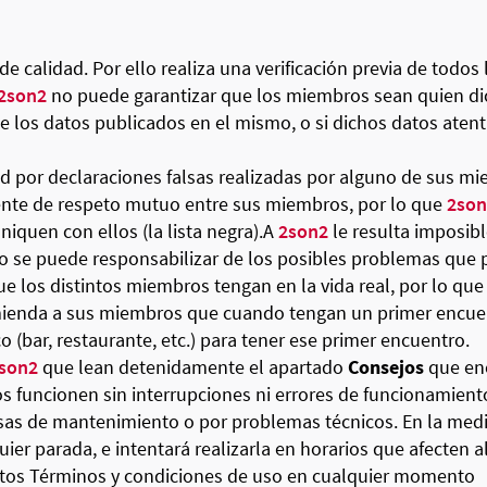
de calidad. Por ello realiza una verificación previa de todos l
2son2
no puede garantizar que los miembros sean quien di
 de los datos publicados en el mismo, o si dichos datos aten
d por declaraciones falsas realizadas por alguno de sus m
nte de respeto mutuo entre sus miembros, por lo que
2son
quen con ellos (la lista negra).A
2son2
le resulta imposib
no se puede responsabilizar de los posibles problemas que p
e los distintos miembros tengan en la vida real, por lo qu
ienda a sus miembros que cuando tengan un primer encue
co (bar, restaurante, etc.) para tener ese primer encuentro.
son2
que lean detenidamente el apartado
Consejos
que enc
os funcionen sin interrupciones ni errores de funcionamien
 de mantenimiento o por problemas técnicos. En la medid
uier parada, e intentará realizarla en horarios que afecte
estos Términos y condiciones de uso en cualquier momento