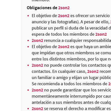
Obligaciones de
2son2
El objetivo de
2son2
es ofrecer un servicio 
anuncio y las fotografias). A pesar de ello,
publicar un perfil si duda de la veracidad
espera de todos los miembros de
2son2
2son2
renuncia a cualquier responsabilida
El objetivo de
2son2
es que haya un ambie
que impidan que otros miembros se comuni
entre los distintos miembros, por lo que 
2son2
no puede controlar los contactos qu
contactos. En cualquier caso,
2son2
recom
un familiar o amigo y elijan un lugar públi
Se recomienda a todos los miembros de
2
2son2
no puede garantizar que los servici
momentáneamente interrumpido por causas
antelación a sus miembros antes de cualq
2son2
se reserva el derecho a modificar 