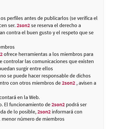
os perfiles antes de publicarlos (se verifica el
cen ser.
2son2
se reserva el derecho a
tan contra el buen gusto y el respeto que se
iembros
2
ofrece herramientas a los miembros para
le controlar las comunicaciones que existen
uedan surgir entre ellos
e no se puede hacer responsable de dichos
ntro con otros miembros de
2son2
, avisen a
ontará en la Web.
to. El funcionamiento de
2son2
podrá ser
a de lo posible,
2son2
informará con
n al menor número de miembros