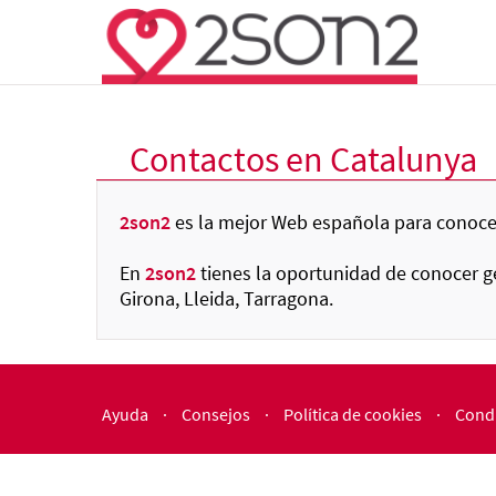
Contactos en Catalunya
2son2
es la mejor Web española para conocer
En
2son2
tienes la oportunidad de conocer ge
Girona, Lleida, Tarragona.
Ayuda
·
Consejos
·
Política de cookies
·
Condi