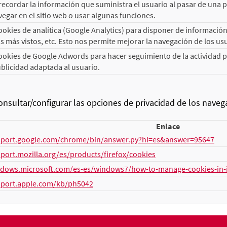
ecordar la información que suministra el usuario al pasar de una pág
egar en el sitio web o usar algunas funciones.
kies de analítica (Google Analytics) para disponer de información d
 más vistos, etc. Esto nos permite mejorar la navegación de los us
okies de Google Adwords para hacer seguimiento de la actividad pub
blicidad adaptada al usuario.
sultar/configurar las opciones de privacidad de los nav
Enlace
pport.google.com/chrome/bin/answer.py?hl=es&answer=95647
pport.mozilla.org/es/products/firefox/cookies
ndows.microsoft.com/es-es/windows7/how-to-manage-cookies-in-i
pport.apple.com/kb/ph5042