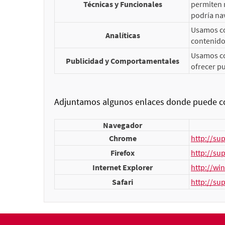
Técnicas y Funcionales
permiten r
podría nav
Usamos coo
Analíticas
contenidos
Usamos co
Publicidad y Comportamentales
ofrecer pu
Adjuntamos algunos enlaces donde puede con
Navegador
Chrome
http://su
Firefox
http://su
Internet Explorer
http://wi
Safari
http://su