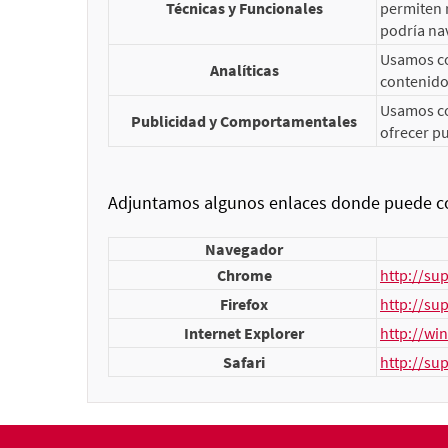
Técnicas y Funcionales
permiten r
podría nav
Usamos coo
Analíticas
contenidos
Usamos co
Publicidad y Comportamentales
ofrecer pu
Adjuntamos algunos enlaces donde puede con
Navegador
Chrome
http://su
Firefox
http://su
Internet Explorer
http://wi
Safari
http://su