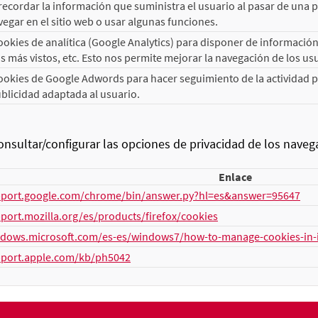
ecordar la información que suministra el usuario al pasar de una pág
egar en el sitio web o usar algunas funciones.
kies de analítica (Google Analytics) para disponer de información d
 más vistos, etc. Esto nos permite mejorar la navegación de los us
okies de Google Adwords para hacer seguimiento de la actividad pub
blicidad adaptada al usuario.
sultar/configurar las opciones de privacidad de los nav
Enlace
pport.google.com/chrome/bin/answer.py?hl=es&answer=95647
pport.mozilla.org/es/products/firefox/cookies
ndows.microsoft.com/es-es/windows7/how-to-manage-cookies-in-i
pport.apple.com/kb/ph5042