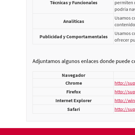
Técnicas y Funcionales
permiten r
podría nav
Usamos coo
Analíticas
contenidos
Usamos co
Publicidad y Comportamentales
ofrecer pu
Adjuntamos algunos enlaces donde puede con
Navegador
Chrome
http://su
Firefox
http://su
Internet Explorer
http://wi
Safari
http://su