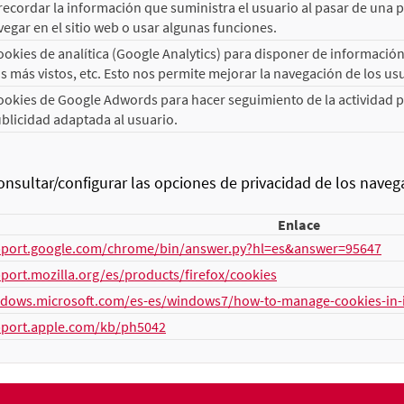
ecordar la información que suministra el usuario al pasar de una pág
egar en el sitio web o usar algunas funciones.
kies de analítica (Google Analytics) para disponer de información d
 más vistos, etc. Esto nos permite mejorar la navegación de los us
okies de Google Adwords para hacer seguimiento de la actividad pub
blicidad adaptada al usuario.
sultar/configurar las opciones de privacidad de los nav
Enlace
pport.google.com/chrome/bin/answer.py?hl=es&answer=95647
pport.mozilla.org/es/products/firefox/cookies
ndows.microsoft.com/es-es/windows7/how-to-manage-cookies-in-i
pport.apple.com/kb/ph5042