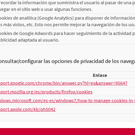
ecordar la información que suministra el usuario al pasar de una pág
egar en el sitio web o usar algunas funciones.
kies de analítica (Google Analytics) para disponer de información d
 más vistos, etc. Esto nos permite mejorar la navegación de los us
okies de Google Adwords para hacer seguimiento de la actividad pub
blicidad adaptada al usuario.
sultar/configurar las opciones de privacidad de los nav
Enlace
pport.google.com/chrome/bin/answer.py?hl=es&answer=95647
pport.mozilla.org/es/products/firefox/cookies
ndows.microsoft.com/es-es/windows7/how-to-manage-cookies-in-i
pport.apple.com/kb/ph5042