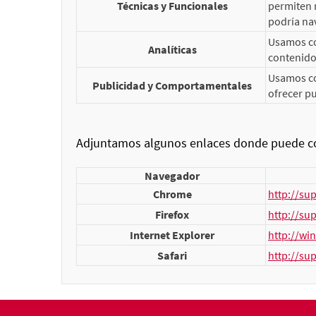
Técnicas y Funcionales
permiten r
podría nav
Usamos coo
Analíticas
contenidos
Usamos co
Publicidad y Comportamentales
ofrecer pu
Adjuntamos algunos enlaces donde puede con
Navegador
Chrome
http://su
Firefox
http://su
Internet Explorer
http://wi
Safari
http://su