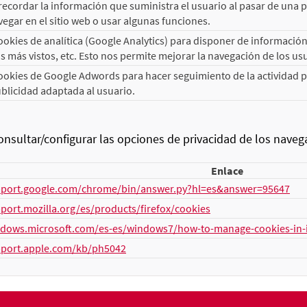
ecordar la información que suministra el usuario al pasar de una pág
egar en el sitio web o usar algunas funciones.
kies de analítica (Google Analytics) para disponer de información d
 más vistos, etc. Esto nos permite mejorar la navegación de los us
okies de Google Adwords para hacer seguimiento de la actividad pub
blicidad adaptada al usuario.
sultar/configurar las opciones de privacidad de los nav
Enlace
pport.google.com/chrome/bin/answer.py?hl=es&answer=95647
pport.mozilla.org/es/products/firefox/cookies
ndows.microsoft.com/es-es/windows7/how-to-manage-cookies-in-i
pport.apple.com/kb/ph5042