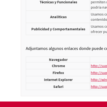
Técnicas y Funcionales
permiten r
podría nav
Usamos coo
Analíticas
contenidos
Usamos co
Publicidad y Comportamentales
ofrecer pu
Adjuntamos algunos enlaces donde puede con
Navegador
Chrome
http://su
Firefox
http://su
Internet Explorer
http://wi
Safari
http://su