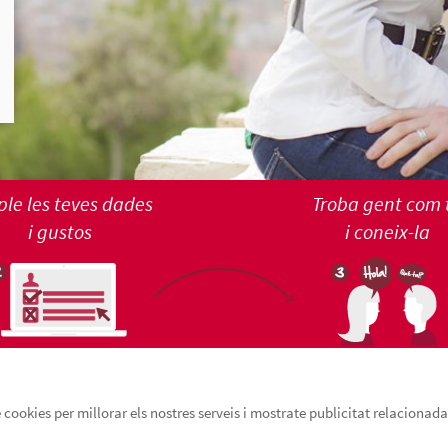
le les teves dades
Troba gent com 
i gustos
i coneix-la
cookies per millorar els nostres serveis i mostrate publicitat relacionada