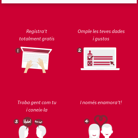
Registra't
Omple les teves dades
totalment gratis
i gustos
Troba gent com tu
I només enamora't!
i coneix-la