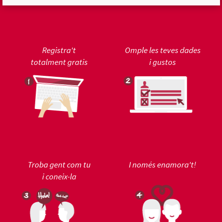
Registra't
Omple les teves dades
totalment gratis
i gustos
Troba gent com tu
I només enamora't!
i coneix-la