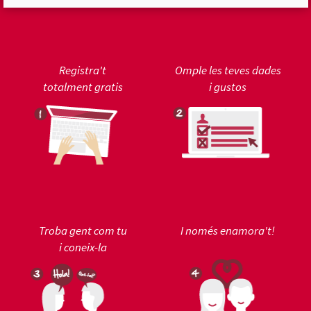
Registra't
Omple les teves dades
totalment gratis
i gustos
Troba gent com tu
I només enamora't!
i coneix-la