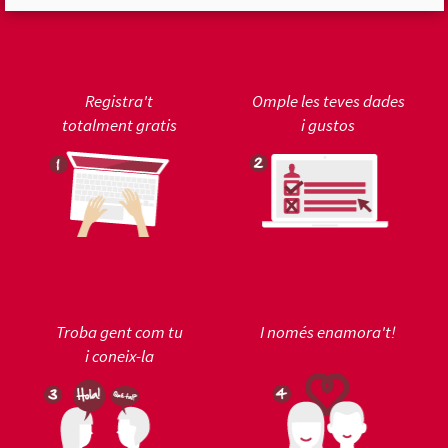
Registra't
Omple les teves dades
totalment gratis
i gustos
Troba gent com tu
I només enamora't!
i coneix-la