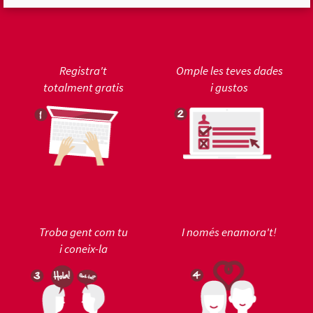
Registra't
Omple les teves dades
totalment gratis
i gustos
Troba gent com tu
I només enamora't!
i coneix-la