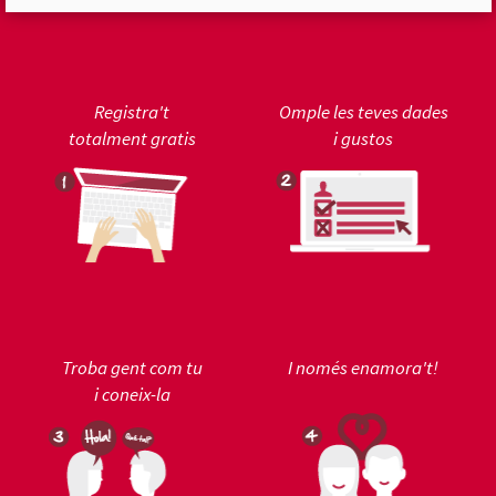
Registra't
Omple les teves dades
totalment gratis
i gustos
Troba gent com tu
I només enamora't!
i coneix-la