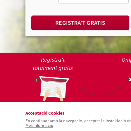
REGISTRA'T GRATIS
Registra't
Omp
totalment gratis
Acceptació Cookies
En continuar amb la navegació, acceptes la instal·lació de 
Més informació