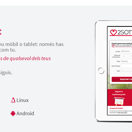
t
teu mòbil o tablet: només has
 com tu.
 de qualsevol dels teus
siguis.
Linux
Android