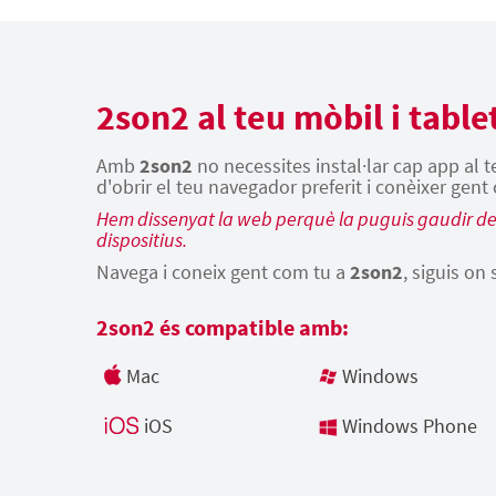
2son2 al teu mòbil i table
Amb
2son2
no necessites instal·lar cap app al 
d'obrir el teu navegador preferit i conèixer gent
Hem dissenyat la web perquè la puguis gaudir des
dispositius.
Navega i coneix gent com tu a
2son2
, siguis on 
2son2 és compatible amb:
Mac
Windows
iOS
Windows Phone