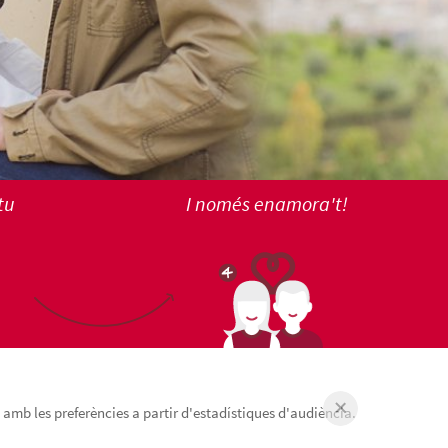
tu
I només enamora't!
 amb les preferències a partir d'estadístiques d'audiència.