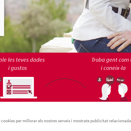
le les teves dades
Troba gent com 
i gustos
i coneix-la
cookies per millorar els nostres serveis i mostrate publicitat relacionada