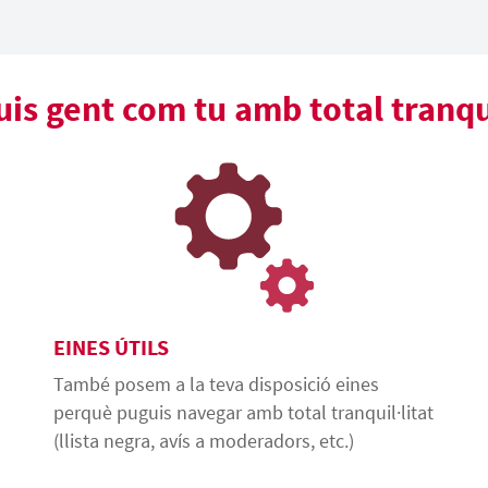
s gent com tu amb total tranqui
EINES ÚTILS
També posem a la teva disposició eines
perquè puguis navegar amb total tranquil·litat
(llista negra, avís a moderadors, etc.)