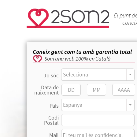
El punt d
conèi
Coneix gent com tu amb garantia total
Som una web 100% en Català
Selecciona
Jo sóc
Data de
naixement
Espanya
País
Codi
Postal
Mail