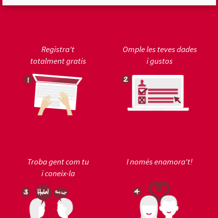
Registra't
Omple les teves dades
totalment gratis
i gustos
Troba gent com tu
I només enamora't!
i coneix-la