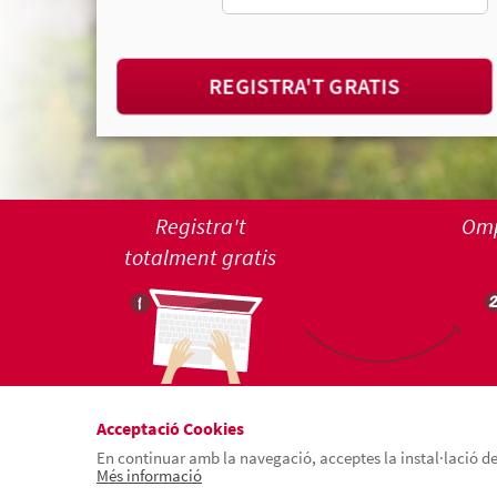
REGISTRA'T GRATIS
Registra't
Omp
totalment gratis
Acceptació Cookies
En continuar amb la navegació, acceptes la instal·lació de 
Més informació