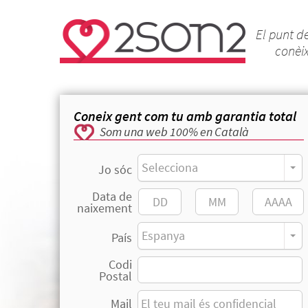
El punt d
conèi
Coneix gent com tu amb garantia total
Som una web 100% en Català
Selecciona
Jo sóc
Data de
naixement
Espanya
País
Codi
Postal
Mail