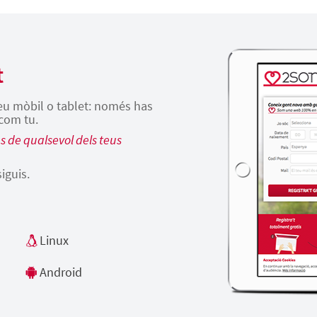
t
teu mòbil o tablet: només has
 com tu.
 de qualsevol dels teus
siguis.
Linux
Android