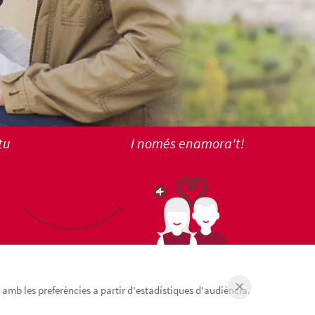
tu
I només enamora't!
 amb les preferències a partir d'estadístiques d'audiència.