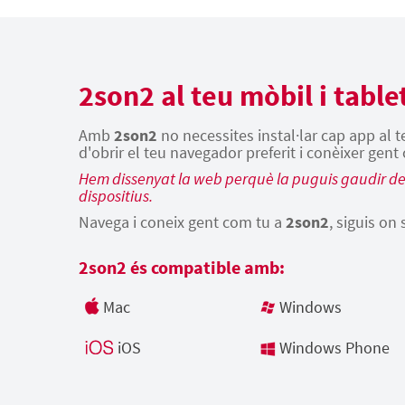
2son2 al teu mòbil i table
Amb
2son2
no necessites instal·lar cap app al 
d'obrir el teu navegador preferit i conèixer gent
Hem dissenyat la web perquè la puguis gaudir des
dispositius.
Navega i coneix gent com tu a
2son2
, siguis on 
2son2 és compatible amb:
Mac
Windows
iOS
Windows Phone