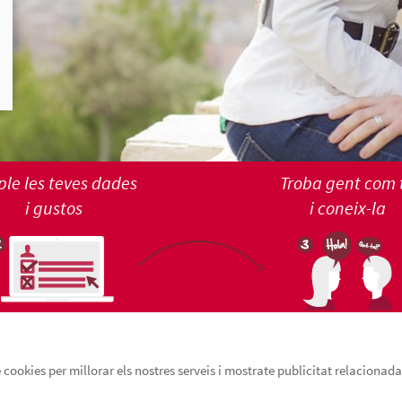
le les teves dades
Troba gent com 
i gustos
i coneix-la
cookies per millorar els nostres serveis i mostrate publicitat relacionada