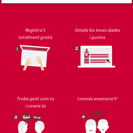
Registra't
Omple les teves dades
totalment gratis
i gustos
Troba gent com tu
I només enamora't!
i coneix-la