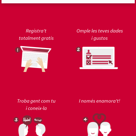
Registra't
Omple les teves dades
totalment gratis
i gustos
Troba gent com tu
I només enamora't!
i coneix-la