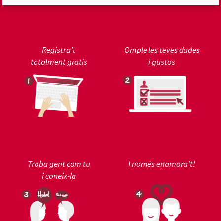
Registra't
Omple les teves dades
totalment gratis
i gustos
Troba gent com tu
I només enamora't!
i coneix-la